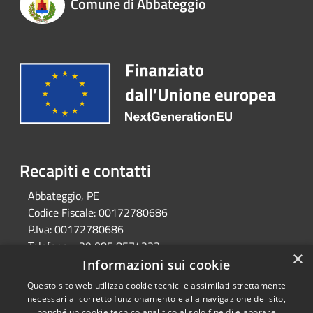
Comune di Abbateggio
Recapiti e contatti
Abbateggio, PE
Codice Fiscale:
00172780686
P.Iva:
00172780686
Telefono:
+39 085 8574223
×
Email:
comune@comune.abbateggio.pe.it
Informazioni sui cookie
Pec:
comune.abbateggio@pec.it
Questo sito web utilizza cookie tecnici e assimilati strettamente
necessari al corretto funzionamento e alla navigazione del sito,
nonché un cookie tecnico analitico al solo fine di elaborare